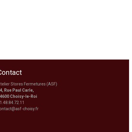
Contact
telier Stores Fermetures (ASF)
4, Rue Paul Carle,
4600 Choisy-le-Roi
1.48.84.72.11
ontact@asf-choisy.fr